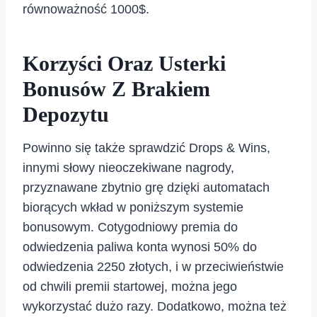
równoważność 1000$.
Korzyści Oraz Usterki
Bonusów Z Brakiem
Depozytu
Powinno się także sprawdzić Drops & Wins,
innymi słowy nieoczekiwane nagrody,
przyznawane zbytnio grę dzięki automatach
biorących wkład w poniższym systemie
bonusowym. Cotygodniowy premia do
odwiedzenia paliwa konta wynosi 50% do
odwiedzenia 2250 złotych, i w przeciwieństwie
od chwili premii startowej, można jego
wykorzystać dużo razy. Dodatkowo, można też