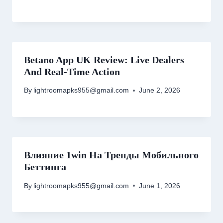
Betano App UK Review: Live Dealers
And Real-Time Action
By
lightroomapks955@gmail.com
June 2, 2026
Влияние 1win На Тренды Мобильного
Беттинга
By
lightroomapks955@gmail.com
June 1, 2026