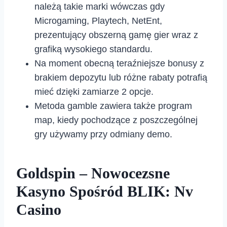
należą takie marki wówczas gdy
Microgaming, Playtech, NetEnt,
prezentujący obszerną gamę gier wraz z
grafiką wysokiego standardu.
Na moment obecną teraźniejsze bonusy z
brakiem depozytu lub różne rabaty potrafią
mieć dzięki zamiarze 2 opcje.
Metoda gamble zawiera także program
map, kiedy pochodzące z poszczególnej
gry używamy przy odmiany demo.
Goldspin – Nowocezsne
Kasyno Spośród BLIK: Nv
Casino