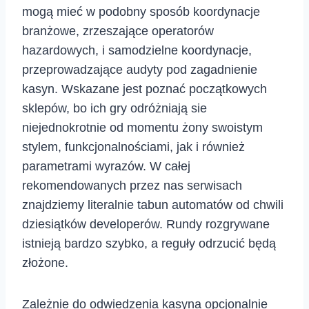
mogą mieć w podobny sposób koordynacje
branżowe, zrzeszające operatorów
hazardowych, i samodzielne koordynacje,
przeprowadzające audyty pod zagadnienie
kasyn. Wskazane jest poznać początkowych
sklepów, bo ich gry odróżniają sie
niejednokrotnie od momentu żony swoistym
stylem, funkcjonalnościami, jak i również
parametrami wyrazów. W całej
rekomendowanych przez nas serwisach
znajdziemy literalnie tabun automatów od chwili
dziesiątków developerów. Rundy rozgrywane
istnieją bardzo szybko, a reguły odrzucić będą
złożone.
Zależnie do odwiedzenia kasyna opcjonalnie