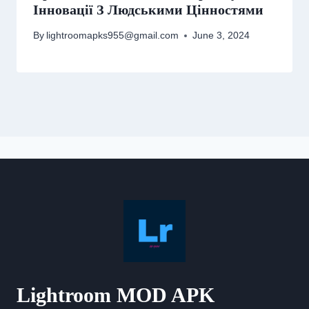
Інновації З Людськими Цінностями
By
lightroomapks955@gmail.com
June 3, 2024
Lightroom MOD APK