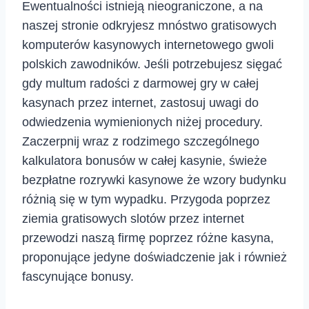
Ewentualności istnieją nieograniczone, a na
naszej stronie odkryjesz mnóstwo gratisowych
komputerów kasynowych internetowego gwoli
polskich zawodników. Jeśli potrzebujesz sięgać
gdy multum radości z darmowej gry w całej
kasynach przez internet, zastosuj uwagi do
odwiedzenia wymienionych niżej procedury.
Zaczerpnij wraz z rodzimego szczególnego
kalkulatora bonusów w całej kasynie, świeże
bezpłatne rozrywki kasynowe że wzory budynku
różnią się w tym wypadku. Przygoda poprzez
ziemia gratisowych slotów przez internet
przewodzi naszą firmę poprzez różne kasyna,
proponujące jedyne doświadczenie jak i również
fascynujące bonusy.