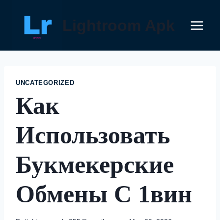
Skip
to
Lightroom Apk
content
UNCATEGORIZED
Как
Использовать
Букмекерские
Обмены С 1вин