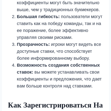
коэффициенты могут быть значительно
выше, чем у традиционных букмекеров.
Большая гибкость:
пользователи могут
ставить как на победу команды, так и на
ее поражение, более эффективно
управляя своими рисками.
Прозрачность:
игроки могут видеть все
доступные ставки, что способствует
более информированному выбору.
Возможность создания собственных
ставок:
вы можете устанавливать свои
коэффициенты и предложения, что дает
вам больше контроля над ставками.
Как Зарегистрироваться На