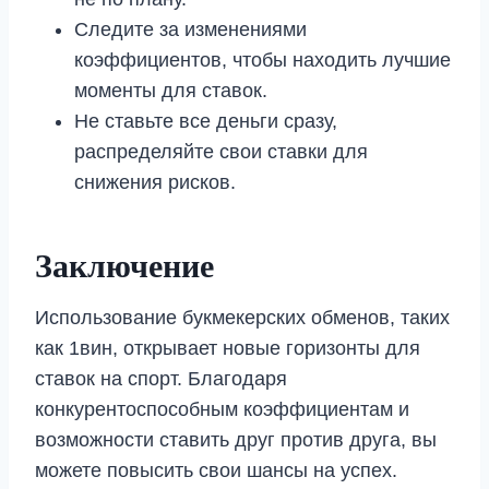
Следите за изменениями
коэффициентов, чтобы находить лучшие
моменты для ставок.
Не ставьте все деньги сразу,
распределяйте свои ставки для
снижения рисков.
Заключение
Использование букмекерских обменов, таких
как 1вин, открывает новые горизонты для
ставок на спорт. Благодаря
конкурентоспособным коэффициентам и
возможности ставить друг против друга, вы
можете повысить свои шансы на успех.