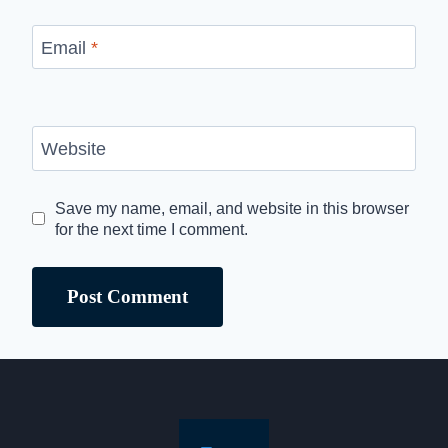
Email
*
Website
Save my name, email, and website in this browser
for the next time I comment.