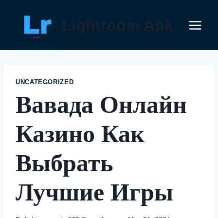
Skip
to
Lightroom Apk
content
UNCATEGORIZED
Вавада Онлайн
Казино Как
Выбрать
Лучшие Игры