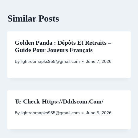
Similar Posts
Golden Panda : Dépôts Et Retraits –
Guide Pour Joueurs Français
By
lightroomapks955@gmail.com
June 7, 2026
Tc-Check-Https://dddscom.com/
By
lightroomapks955@gmail.com
June 5, 2026