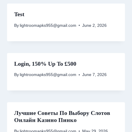
Test
By
lightroomapks955@gmail.com
June 2, 2026
Login, 150% Up To £500
By
lightroomapks955@gmail.com
June 7, 2026
Лучшие Советы По Выбору Слотов
Онлайн Казино Пинко
By
lightroomapks955@gmail.com
May 29, 2026