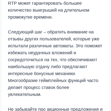
RTP может гарантировать большее
количество выигрышей на длительном
промежутке времени.
Следующий шаг – обратить внимание на
отзывы других пользователей, которые уже
испытали различные автоматы. Это поможет
избежать неудачных вложений и
сосредоточиться на тех, что обеспечивают
наибольшую отдачу либо предлагают
интересные бонусные механики.
Многообразие геймплейных функций часто
делает процесс ставок более
увлекательным.
Не забывайте про акционные предложения и