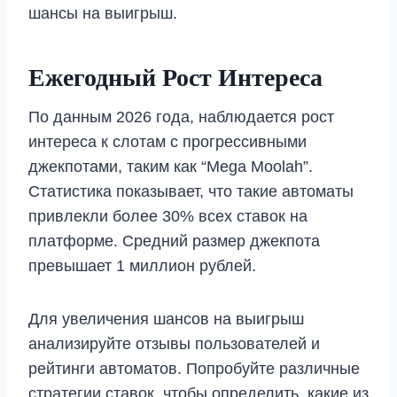
шансы на выигрыш.
Ежегодный Рост Интереса
По данным 2026 года, наблюдается рост
интереса к слотам с прогрессивными
джекпотами, таким как “Mega Moolah”.
Статистика показывает, что такие автоматы
привлекли более 30% всех ставок на
платформе. Средний размер джекпота
превышает 1 миллион рублей.
Для увеличения шансов на выигрыш
анализируйте отзывы пользователей и
рейтинги автоматов. Попробуйте различные
стратегии ставок, чтобы определить, какие из