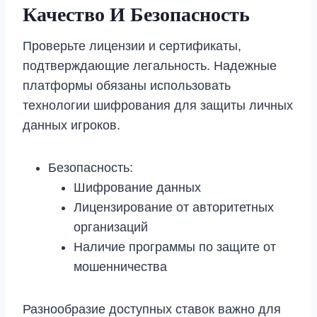
Качество И Безопасность
Проверьте лицензии и сертификаты,
подтверждающие легальность. Надежные
платформы обязаны использовать
технологии шифрования для защиты личных
данных игроков.
Безопасность:
Шифрование данных
Лицензирование от авторитетных
организаций
Наличие программы по защите от
мошенничества
Разнообразие доступных ставок важно для